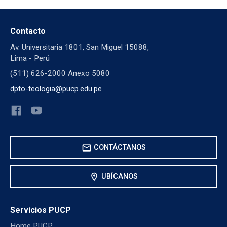
Contacto
Av. Universitaria 1801, San Miguel 15088,
Lima - Perú
(511) 626-2000 Anexo 5080
dpto-teologia@pucp.edu.pe
mail
CONTÁCTANOS
location_on
UBÍCANOS
Servicios PUCP
Home PUCP