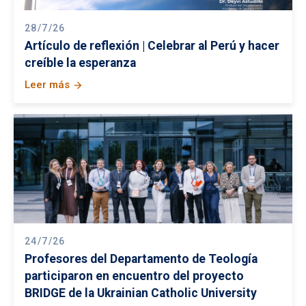
28/7/26
Artículo de reflexión | Celebrar al Perú y hacer
creíble la esperanza
Leer más
arrow_forward
24/7/26
Profesores del Departamento de Teología
participaron en encuentro del proyecto
BRIDGE de la Ukrainian Catholic University