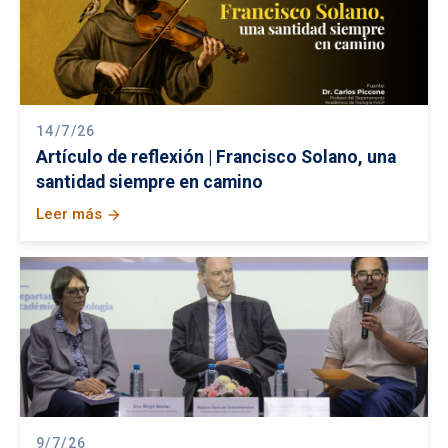
14/7/26
Artículo de reflexión | Francisco Solano, una
santidad siempre en camino
Leer más
arrow_forward
9/7/26