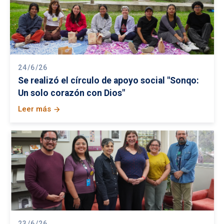
24/6/26
Se realizó el círculo de apoyo social "Sonqo:
Un solo corazón con Dios"
Leer más
arrow_forward
23/6/26