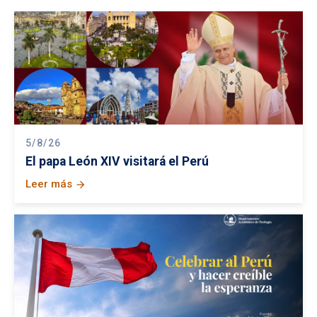
5/8/26
El papa León XIV visitará el Perú
Leer más
arrow_forward