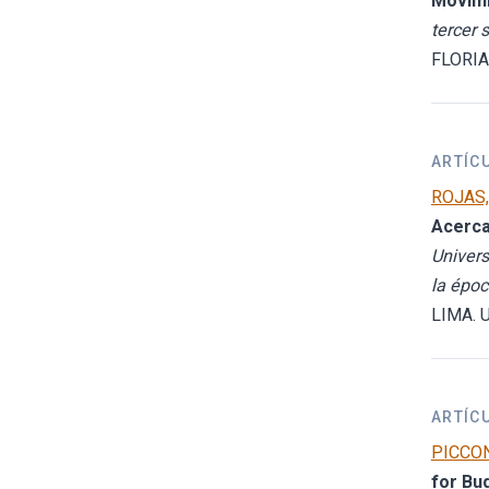
Movimi
tercer 
FLORIA
ARTÍC
ROJAS,
Acerca
Univers
la époc
LIMA.
ARTÍC
PICCON
for Bu