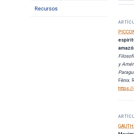
Recursos
ARTÍC
PICCON
espiri
amazón
Filosof
y Améri
Paragu
Fênix. 
https:
ARTÍC
GAUTHIE