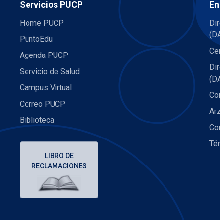
Servicios PUCP
En
Home PUCP
Dir
(D
PuntoEdu
Cen
Agenda PUCP
Di
Servicio de Salud
(D
Campus Virtual
Co
Correo PUCP
Ar
Biblioteca
Co
Té
LIBRO DE
RECLAMACIONES