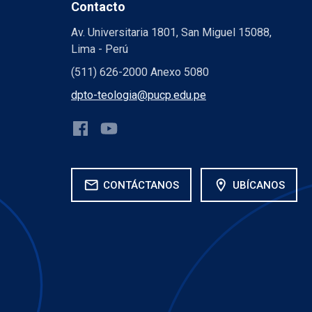
Contacto
Av. Universitaria 1801, San Miguel 15088,
Lima - Perú
(511) 626-2000 Anexo 5080
dpto-teologia@pucp.edu.pe
mail
location_on
CONTÁCTANOS
UBÍCANOS