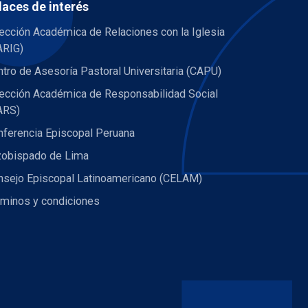
laces de interés
ección Académica de Relaciones con la Iglesia
ARIG)
tro de Asesoría Pastoral Universitaria (CAPU)
rección Académica de Responsabilidad Social
ARS)
nferencia Episcopal Peruana
zobispado de Lima
nsejo Episcopal Latinoamericano (CELAM)
rminos y condiciones