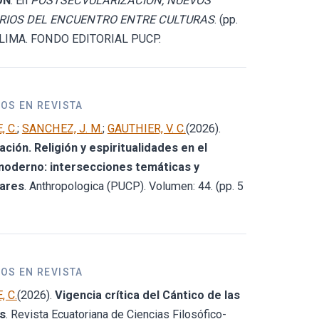
ÓN
. En
POSTSECVULARIZACIÓN, NUEVOS
RIOS DEL ENCUENTRO ENTRE CULTURAS
. (pp.
. LIMA. FONDO EDITORIAL PUCP.
OS EN REVISTA
 C.
;
SANCHEZ, J. M.
;
GAUTHIER, V. C.
(2026).
ción. Religión y espiritualidades en el
oderno: intersecciones temáticas y
nares
. Anthropologica (PUCP). Volumen: 44. (pp. 5
OS EN REVISTA
 C.
(2026).
Vigencia crítica del Cántico de las
s
. Revista Ecuatoriana de Ciencias Filosófico-