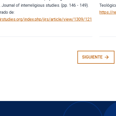
. Journal of interreligious studies. (pp. 146 - 149).
Teológica
rado de:
https://r
/irstudies.org/index.php/jirs/article/view/1309/121
arrow_forward
SIGUIENTE