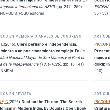
ento Con Mis Hijos No Te Metas en el Peru
. En
CUESTI
simposio internacional da ABHR
. (pp. 247 - 259).
ESCENA
NOPOLIS. FOGO editorial.
35 - 53)
ULOS EN MEMORIA O ANALES DE CONGRESO
ARTÍCUL
 E.
(2016).
Clero peruano e independencia.
PICCONE,
miento a un posicionamiento complejo
. En
La
Presenta
idad Nacional Mayor de San Marcos y el Perú en
mundo m
a de la independencia (1810-1826)
. (pp. 16 - 41).
discipli
 UNMSM.
- 10).
ULOS EN REVISTA
ARTÍCUL
E, C.
(2026).
Dust on the Throne: The Search
PICCONE,
ddhism in Modern India, by Douglas Ober. Book
Criatura