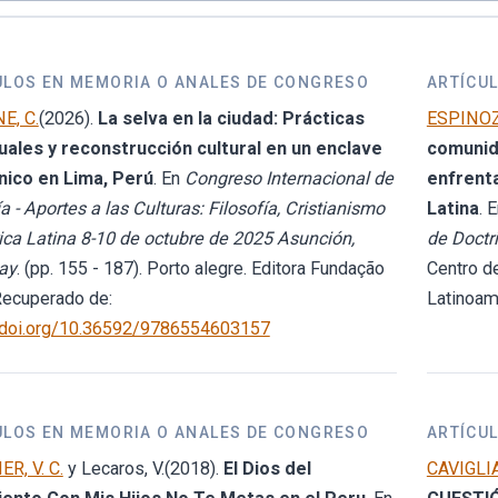
ULOS EN MEMORIA O ANALES DE CONGRESO
ARTÍCU
E, C.
(2026).
La selva en la ciudad: Prácticas
ESPINOZA
tuales y reconstrucción cultural en un enclave
comunid
ico en Lima, Perú
. En
Congreso Internacional de
enfrenta
ía - Aportes a las Culturas: Filosofía, Cristianismo
Latina
. 
ca Latina 8-10 de octubre de 2025 Asunción,
de Doctri
ay
. (pp. 155 - 187). Porto alegre. Editora Fundação
Centro d
Recuperado de:
Latinoam
//doi.org/10.36592/9786554603157
ULOS EN MEMORIA O ANALES DE CONGRESO
ARTÍCU
R, V. C.
y Lecaros, V.(2018).
El Dios del
CAVIGLIA,