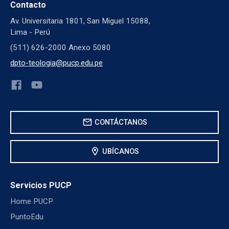
Contacto
Av. Universitaria 1801, San Miguel 15088,
Lima - Perú
(511) 626-2000 Anexo 5080
dpto-teologia@pucp.edu.pe
mail
CONTÁCTANOS
location_on
UBÍCANOS
Servicios PUCP
Home PUCP
PuntoEdu