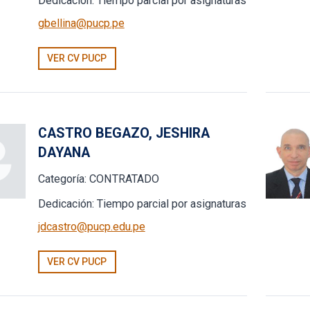
Dedicación:
Tiempo parcial por asignaturas
gbellina@pucp.pe
VER CV PUCP
CASTRO BEGAZO, JESHIRA
DAYANA
Categoría:
CONTRATADO
Dedicación:
Tiempo parcial por asignaturas
jdcastro@pucp.edu.pe
VER CV PUCP