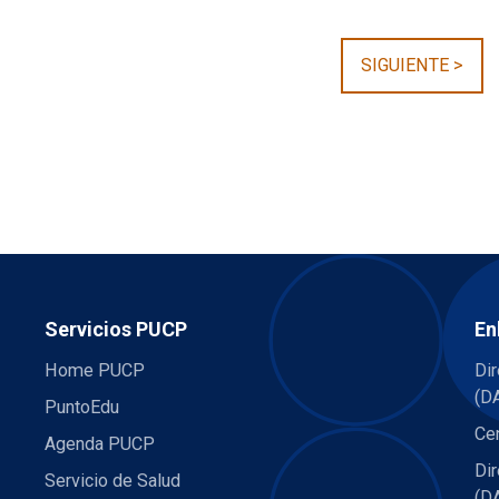
SIGUIENTE >
Servicios PUCP
En
Home PUCP
Dir
(D
PuntoEdu
Cen
Agenda PUCP
Di
Servicio de Salud
(D