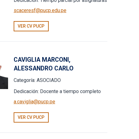
Dedicación:
Tiempo parcial por asignaturas
scaceresf@pucp.edu.pe
VER CV PUCP
CAVIGLIA MARCONI,
ALESSANDRO CARLO
Categoría:
ASOCIADO
Dedicación:
Docente a tiempo completo
a.caviglia@pucp.pe
VER CV PUCP