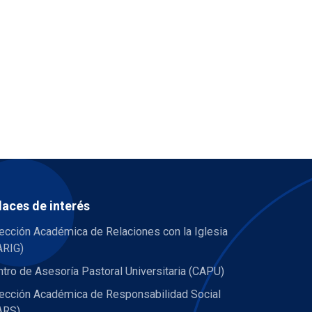
laces de interés
ección Académica de Relaciones con la Iglesia
ARIG)
tro de Asesoría Pastoral Universitaria (CAPU)
rección Académica de Responsabilidad Social
ARS)