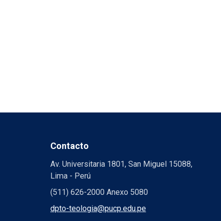
Contacto
Av. Universitaria 1801, San Miguel 15088,
Lima - Perú
(511) 626-2000 Anexo 5080
dpto-teologia@pucp.edu.pe