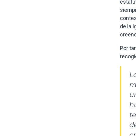
estatu
siempr
contex
de la I
creenc
Por ta
recogid
L
m
u
h
t
de
c