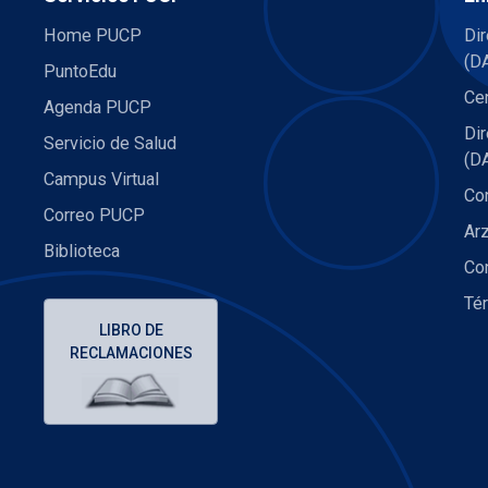
Home PUCP
Dir
(D
PuntoEdu
Cen
Agenda PUCP
Di
Servicio de Salud
(D
Campus Virtual
Co
Correo PUCP
Ar
Biblioteca
Co
Té
LIBRO DE
RECLAMACIONES