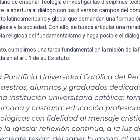
tario de enseñar Teología e investigar las disciplinas te
e la apertura al diálogo con los diversos campos del con
to latinoamericano y global que demandan una formación 
glesia y la sociedad. Con ello, se busca articular una mirada
ia religiosa del fundamentalismo y haga posible el diálog
nto, cumplimos una tarea fundamental en la misión de la Po
a en el art. 1 de su Estatuto:
a Pontificia Universidad Católica del P
aestros, alumnos y graduados dedicada 
na institución universitaria católica: f
umana y cristiana; educación profesiona
eológicas con fidelidad al mensaje crist
 la Iglesia; reflexión continua, a la luz d
reciente tesoro del saber humano, al qu