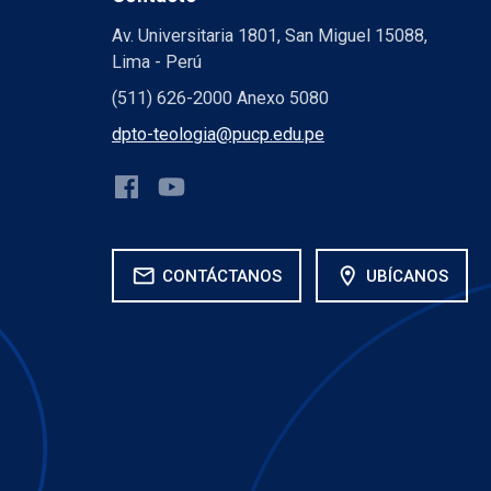
Av. Universitaria 1801, San Miguel 15088,
Lima - Perú
(511) 626-2000 Anexo 5080
dpto-teologia@pucp.edu.pe
mail
location_on
CONTÁCTANOS
UBÍCANOS