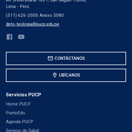
Lima - Perú
(511) 626-2000 Anexo 5080
dpto-teologia@pucp.edu.pe
mail
CONTÁCTANOS
location_on
UBÍCANOS
Servicios PUCP
Home PUCP
PuntoEdu
Agenda PUCP
Servicio de Salud