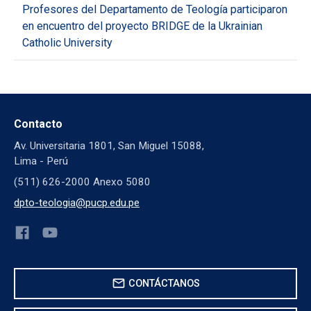
Profesores del Departamento de Teología participaron
en encuentro del proyecto BRIDGE de la Ukrainian
Catholic University
Contacto
Av. Universitaria 1801, San Miguel 15088,
Lima - Perú
(511) 626-2000 Anexo 5080
dpto-teologia@pucp.edu.pe
mail
CONTÁCTANOS