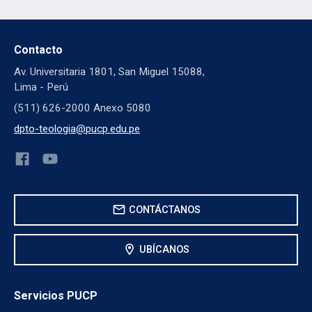
Contacto
Av. Universitaria 1801, San Miguel 15088,
Lima - Perú
(511) 626-2000 Anexo 5080
dpto-teologia@pucp.edu.pe
mail
CONTÁCTANOS
location_on
UBÍCANOS
Servicios PUCP