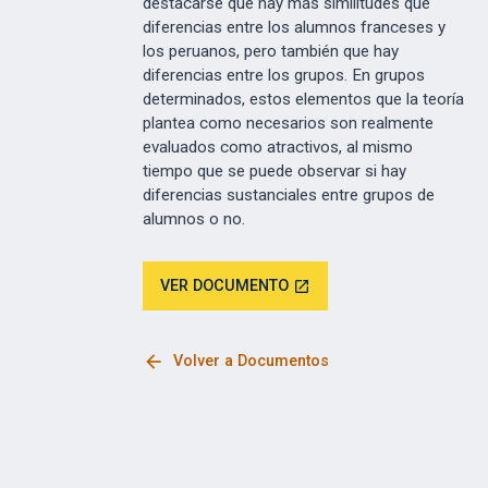
destacarse que hay más similitudes que
diferencias entre los alumnos franceses y
los peruanos, pero también que hay
diferencias entre los grupos. En grupos
determinados, estos elementos que la teoría
plantea como necesarios son realmente
evaluados como atractivos, al mismo
tiempo que se puede observar si hay
diferencias sustanciales entre grupos de
alumnos o no.
VER DOCUMENTO
open_in_new
arrow_back
Volver a Documentos